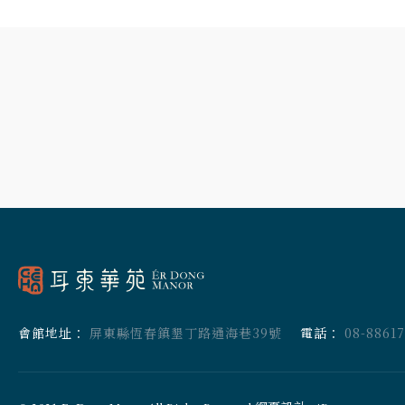
會館地址：
屏東縣恆春鎮墾丁路通海巷39號
電話：
08-8861