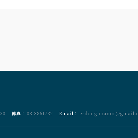
730
傳真：
08-8861732
Email：
erdong.manor@gmail.