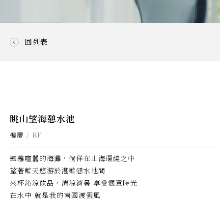
回列表
眺山望海憩水池
樓層
RF
遠離喧囂的海灘，倘佯在山海環繞之中
望著藍天悠游於湛藍憩水池間
來杯沁涼飲品，清涼消暑 享受愜意時光
在水中 就是我的南國渡假風